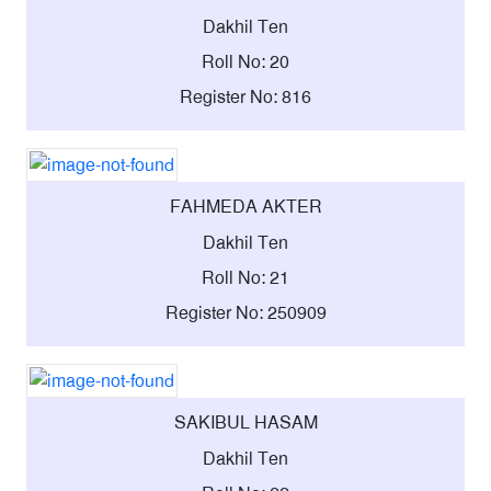
Dakhil Ten
Roll No: 20
Register No: 816
FAHMEDA AKTER
Dakhil Ten
Roll No: 21
Register No: 250909
SAKIBUL HASAM
Dakhil Ten