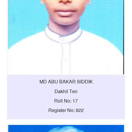
MD ABU BAKAR SIDDIK
Dakhil Ten
Roll No: 17
Register No: 822