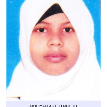
MORIYAM AKTER NUPUR