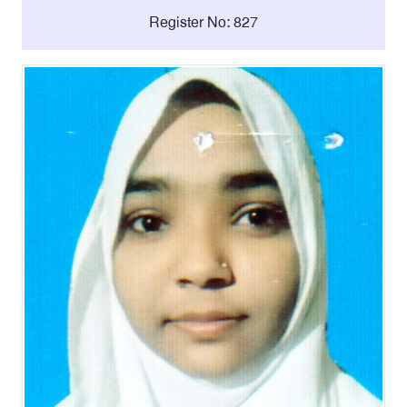
Register No: 827