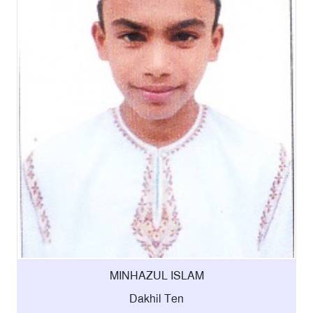
MINHAZUL ISLAM
Dakhil Ten