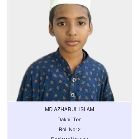
MD AZHARUL ISLAM
Dakhil Ten
Roll No: 2