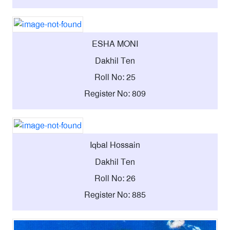
ESHA MONI
Dakhil Ten
Roll No: 25
Register No: 809
Iqbal Hossain
Dakhil Ten
Roll No: 26
Register No: 885