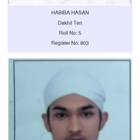
HABIBA HASAN
Dakhil Ten
Roll No: 5
Register No: 803