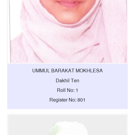
UMMUL BARAKAT MOKHLESA
Dakhil Ten
Roll No: 1
Register No: 801