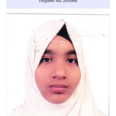
Register No: 250988