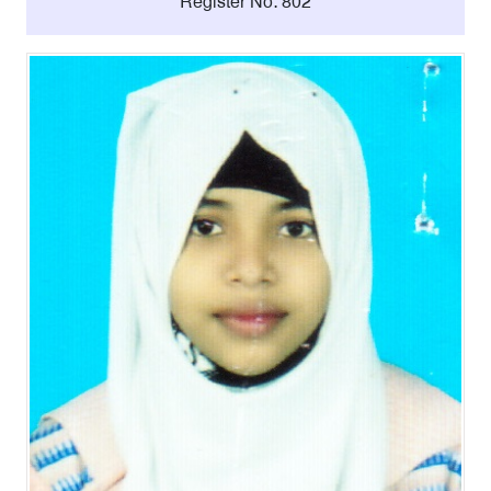
Register No: 802