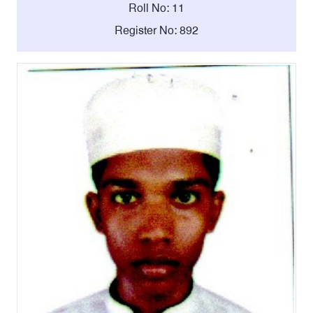
Roll No: 11
Register No: 892